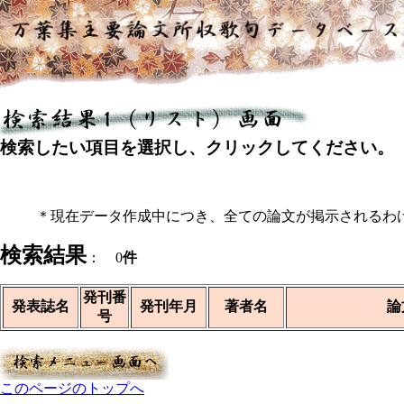
検索したい項目を選択し、クリックしてください。
＊現在データ作成中につき、全ての論文が掲示されるわ
検索結果
： 0
件
発刊番
発表誌名
発刊年月
著者名
論
号
このページのトップへ