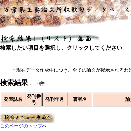
検索したい項目を選択し、クリックしてください。
＊現在データ作成中につき、全ての論文が掲示されるわ
検索結果
： 0
件
発刊番
発表誌名
発刊年月
著者名
論
号
このページのトップへ