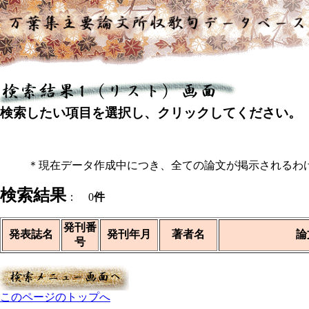
検索したい項目を選択し、クリックしてください。
＊現在データ作成中につき、全ての論文が掲示されるわ
検索結果
： 0
件
発刊番
発表誌名
発刊年月
著者名
論
号
このページのトップへ