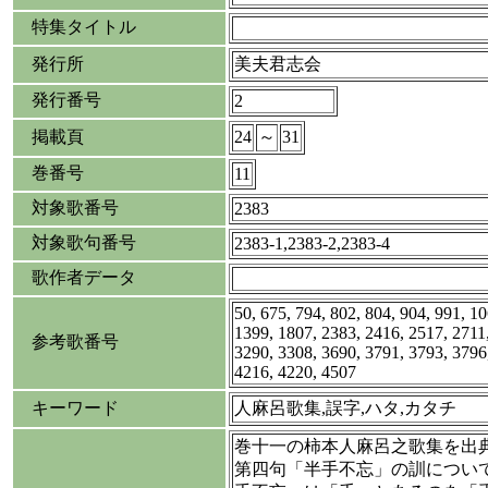
特集タイトル
発行所
美夫君志会
発行番号
2
掲載頁
24
～
31
巻番号
11
対象歌番号
2383
対象歌句番号
2383-1,2383-2,2383-4
歌作者データ
50, 675, 794, 802, 804, 904, 991, 1
1399, 1807, 2383, 2416, 2517, 2711
参考歌番号
3290, 3308, 3690, 3791, 3793, 3796
4216, 4220, 4507
キーワード
人麻呂歌集,誤字,ハタ,カタチ
巻十一の柿本人麻呂之歌集を出典
第四句「半手不忘」の訓につい