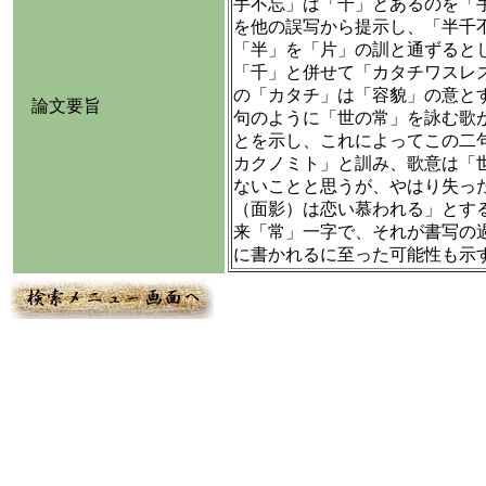
手不忘」は「千」とあるのを「
を他の誤写から提示し、「半千
「半」を「片」の訓と通ずると
「千」と併せて「カタチワスレ
の「カタチ」は「容貌」の意と
論文要旨
句のように「世の常」を詠む歌
とを示し、これによってこの二
カクノミト」と訓み、歌意は「
ないことと思うが、やはり失っ
（面影）は恋い慕われる」とす
来「常」一字で、それが書写の
に書かれるに至った可能性も示す