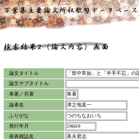
論文タイトル
「世中常如」と「半手不忘」の
論文サブタイトル
単著／共著
単著
論者名
津之地直一
ふりがな
つのちなおいち
発行年月
1960/9
発表雑誌名
美夫君志