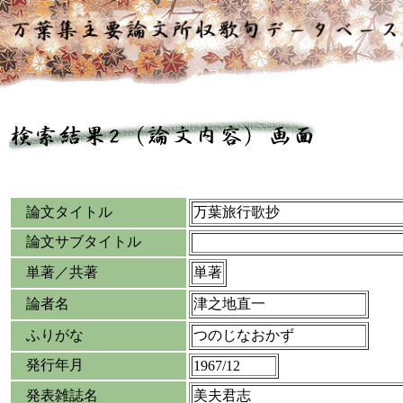
論文タイトル
万葉旅行歌抄
論文サブタイトル
単著／共著
単著
論者名
津之地直一
ふりがな
つのじなおかず
発行年月
1967/12
発表雑誌名
美夫君志