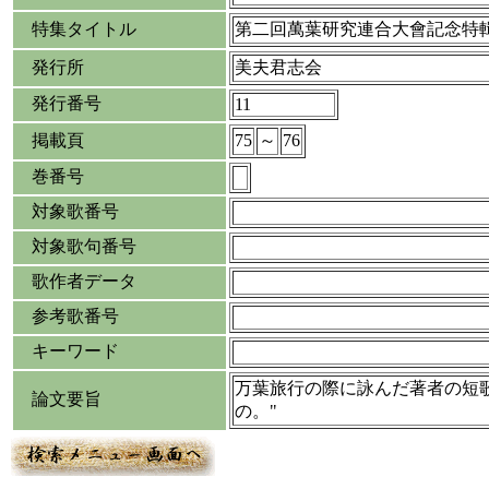
特集タイトル
第二回萬葉研究連合大會記念特
発行所
美夫君志会
発行番号
11
掲載頁
75
～
76
巻番号
対象歌番号
対象歌句番号
歌作者データ
参考歌番号
キーワード
万葉旅行の際に詠んだ著者の短
論文要旨
の。"