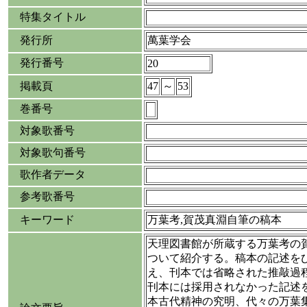
特集タイトル
発行所
萬葉学会
発行番号
20
掲載頁
47
～
53
巻番号
対象歌番号
対象歌句番号
歌作者データ
参考歌番号
キーワード
万葉考,賀茂真淵自筆の稿本
天理図書館が所蔵する万葉考の
ついて紹介する。稿本の記述を
え、刊本では省略された推敲過
刊本には採用されなかった記述
本古代精神の究明、代々の万葉