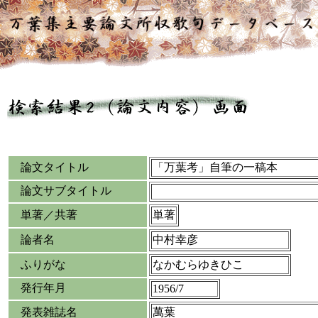
論文タイトル
「万葉考」自筆の一稿本
論文サブタイトル
単著／共著
単著
論者名
中村幸彦
ふりがな
なかむらゆきひこ
発行年月
1956/7
発表雑誌名
萬葉