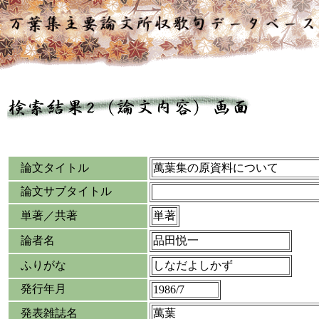
論文タイトル
萬葉集の原資料について
論文サブタイトル
単著／共著
単著
論者名
品田悦一
ふりがな
しなだよしかず
発行年月
1986/7
発表雑誌名
萬葉