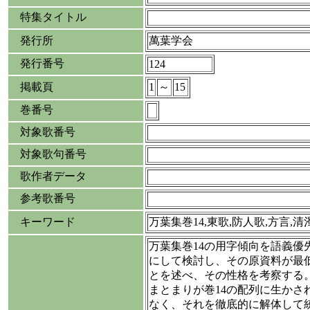
特集タイトル
発行所
萬葉学会
発行番号
124
掲載頁
1
～
15
巻番号
対象歌番号
対象歌句番号
歌作者データ
参考歌番号
キーワード
万葉集巻14,東歌,防人歌,方言,
万葉集巻14の用字傾向を語義優
にして検討し、その原資料が最
とを述べ、その性格を考察する
まとまりが巻14の配列に生かさ
なく、それを徹底的に解体して統