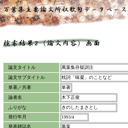
論文タイトル
萬葉集存疑訓注
論文サブタイトル
枕詞「味凝」のことなど
単著／共著
単著
論者名
木下正俊
ふりがな
きのしたまさとし
発行年月
1993/4
発表雑誌名
萬葉