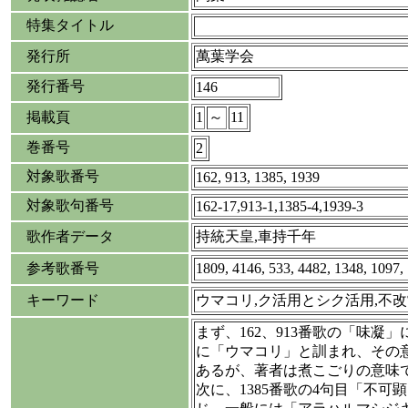
特集タイトル
発行所
萬葉学会
発行番号
146
掲載頁
1
～
11
巻番号
2
対象歌番号
162, 913, 1385, 1939
対象歌句番号
162-17,913-1,1385-4,1939-3
歌作者データ
持統天皇,車持千年
参考歌番号
1809, 4146, 533, 4482, 1348, 10
キーワード
ウマコリ,ク活用とシク活用,不改
まず、162、913番歌の「味凝
に「ウマコリ」と訓まれ、その
あるが、著者は煮こごりの意味
次に、1385番歌の4句目「不可