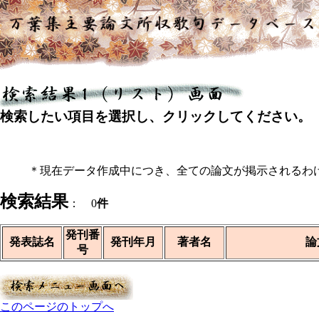
検索したい項目を選択し、クリックしてください。
＊現在データ作成中につき、全ての論文が掲示されるわ
検索結果
： 0
件
発刊番
発表誌名
発刊年月
著者名
論
号
このページのトップへ