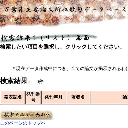
検索したい項目を選択し、クリックしてください。
＊現在データ作成中につき、全ての論文が掲示されるわ
検索結果
： 0
件
発刊番
発表誌名
発刊年月
著者名
論
号
このページのトップへ