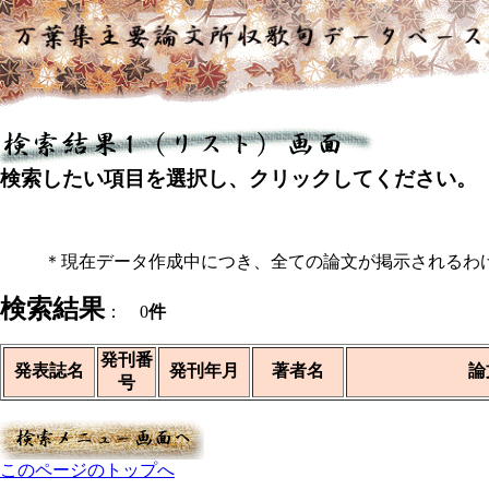
検索したい項目を選択し、クリックしてください。
＊現在データ作成中につき、全ての論文が掲示されるわ
検索結果
： 0
件
発刊番
発表誌名
発刊年月
著者名
論
号
このページのトップへ