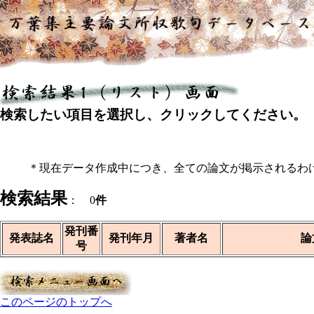
検索したい項目を選択し、クリックしてください。
＊現在データ作成中につき、全ての論文が掲示されるわ
検索結果
： 0
件
発刊番
発表誌名
発刊年月
著者名
論
号
このページのトップへ