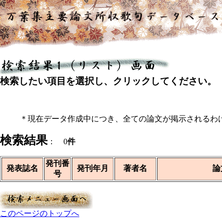
検索したい項目を選択し、クリックしてください。
＊現在データ作成中につき、全ての論文が掲示されるわ
検索結果
： 0
件
発刊番
発表誌名
発刊年月
著者名
論
号
このページのトップへ