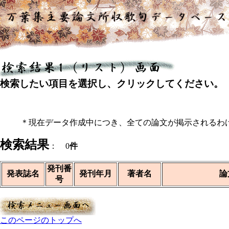
検索したい項目を選択し、クリックしてください。
＊現在データ作成中につき、全ての論文が掲示されるわ
検索結果
： 0
件
発刊番
発表誌名
発刊年月
著者名
論
号
このページのトップへ