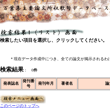
検索したい項目を選択し、クリックしてください。
＊現在データ作成中につき、全ての論文が掲示されるわ
検索結果
： 0
件
発刊番
発表誌名
発刊年月
著者名
論
号
このページのトップへ