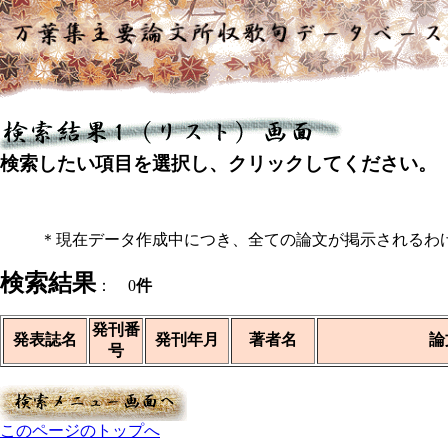
検索したい項目を選択し、クリックしてください。
＊現在データ作成中につき、全ての論文が掲示されるわ
検索結果
： 0
件
発刊番
発表誌名
発刊年月
著者名
論
号
このページのトップへ