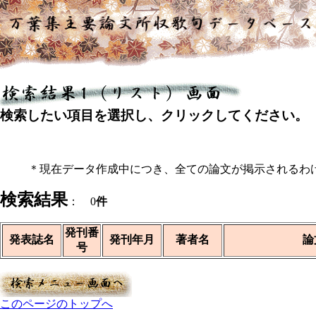
検索したい項目を選択し、クリックしてください。
＊現在データ作成中につき、全ての論文が掲示されるわ
検索結果
： 0
件
発刊番
発表誌名
発刊年月
著者名
論
号
このページのトップへ