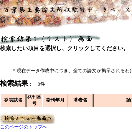
検索したい項目を選択し、クリックしてください。
＊現在データ作成中につき、全ての論文が掲示されるわ
検索結果
： 0
件
発刊番
発表誌名
発刊年月
著者名
論
号
このページのトップへ