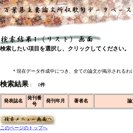
検索したい項目を選択し、クリックしてください。
＊現在データ作成中につき、全ての論文が掲示されるわ
検索結果
： 0
件
発刊番
発表誌名
発刊年月
著者名
論
号
このページのトップへ