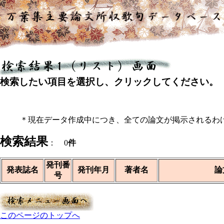
検索したい項目を選択し、クリックしてください。
＊現在データ作成中につき、全ての論文が掲示されるわ
検索結果
： 0
件
発刊番
発表誌名
発刊年月
著者名
論
号
このページのトップへ