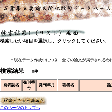
検索したい項目を選択し、クリックしてください。
＊現在データ作成中につき、全ての論文が掲示されるわ
検索結果
： 0
件
発刊番
発表誌名
発刊年月
著者名
論
号
このページのトップへ