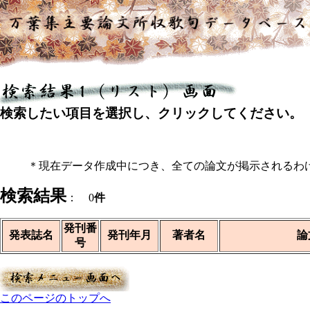
検索したい項目を選択し、クリックしてください。
＊現在データ作成中につき、全ての論文が掲示されるわ
検索結果
： 0
件
発刊番
発表誌名
発刊年月
著者名
論
号
このページのトップへ