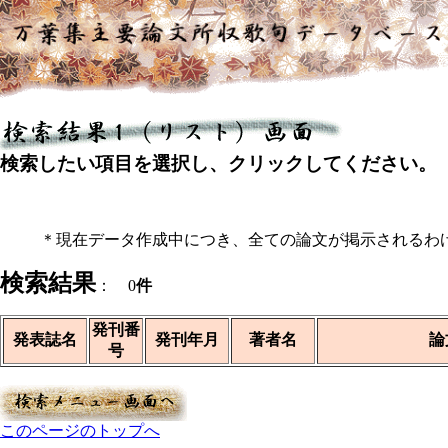
検索したい項目を選択し、クリックしてください。
＊現在データ作成中につき、全ての論文が掲示されるわ
検索結果
： 0
件
発刊番
発表誌名
発刊年月
著者名
論
号
このページのトップへ